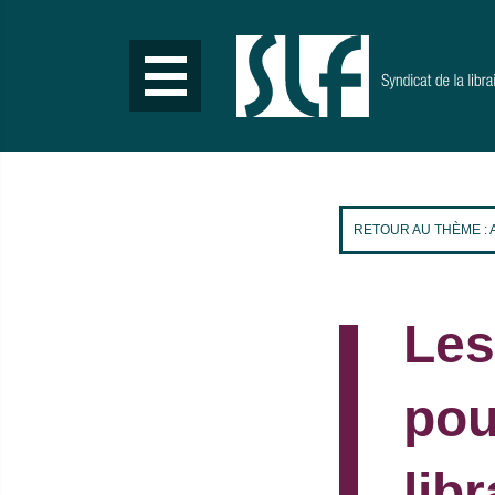
Aller
au
contenu
principal
RETOUR AU THÈME : 
Les
pou
lib