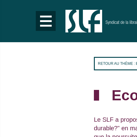
Aller
au
contenu
principal
RETOUR AU THÈME :
Eco
Chapo :
Le SLF a propos
durable?" en mai
que la poursuit