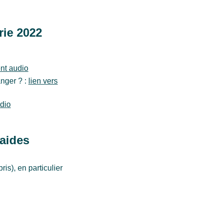
rie 2022
ent audio
nger ? :
lien vers
udio
 aides
is), en particulier