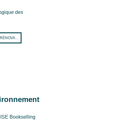
ogique des
A RÉNOVA…
nvironnement
RISE Bookselling