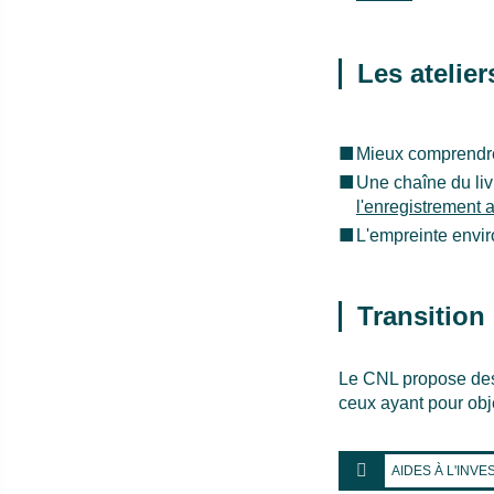
Les atelier
Mieux comprendre 
Une chaîne du liv
l'enregistrement 
L'empreinte envir
Transition 
Le CNL propose des a
ceux ayant pour obje
AIDES À L'INV