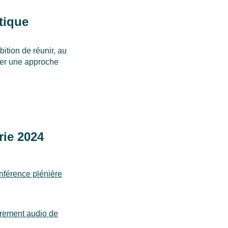
tique
ition de réunir, au
pper une approche
rie 2024
onférence plénière
strement audio de