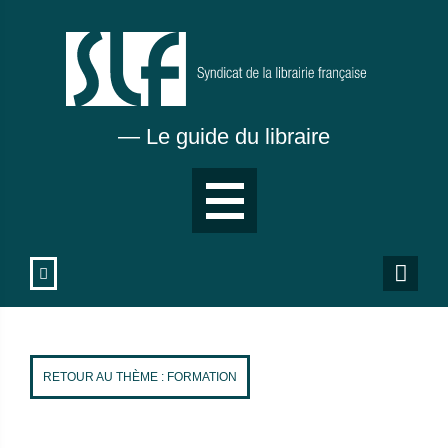
Aller
au
contenu
principal
— Le guide du libraire
RETOUR AU THÈME : FORMATION