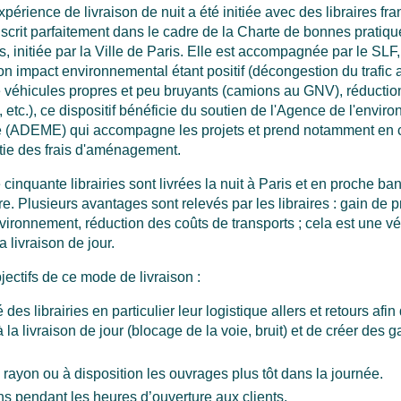
érience de livraison de nuit a été initiée avec des libraires fra
scrit parfaitement dans le cadre de la Charte de bonnes pratiqu
s, initiée par la Ville de Paris. Elle est accompagnée par le SLF
Son impact environnemental étant positif (décongestion du trafic
 de véhicules propres et peu bruyants (camions au GNV), réducti
etc.), ce dispositif bénéficie du soutien de l'Agence de l'envir
ie (ADEME) qui accompagne les projets et
prend notamment en c
tie des frais d'aménagement
.
cinquante librairies sont livrées la nuit à Paris et en proche banl
e. Plusieurs avantages sont relevés par les libraires : gain de pr
vironnement, réduction des coûts de transports ; cela est une vér
 livraison de jour.
ectifs de ce mode de livraison :
é des librairies en particulier leur logistique allers et retours afin
à la livraison de jour (blocage de la voie, bruit) et de créer des 
 rayon ou à disposition les ouvrages plus tôt dans la journée.
ons pendant les heures d’ouverture aux clients.