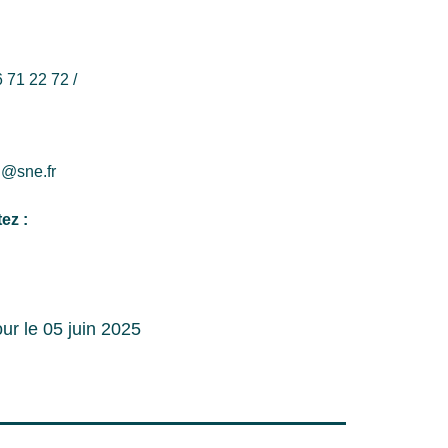
 71 22 72 /
d@sne.fr
ez :
our le 05 juin 2025