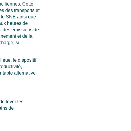
nciliennes. Cette
es des transports et
, le SNE ainsi que
 aux heures de
on des émissions de
onnement et de la
harge, si
ieue, le dispositif
oductivité,
itable alternative
 de lever les
gains de