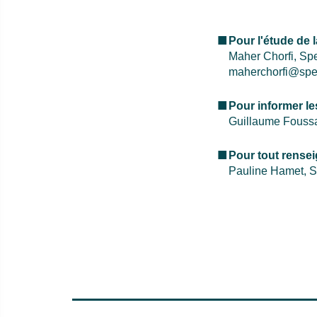
Pour l'étude de l
Maher Chorfi,
Spe
maherchorfi@speed
Pour informer les
Guillaume Foussar
Pour tout renseig
Pauline Hamet, S