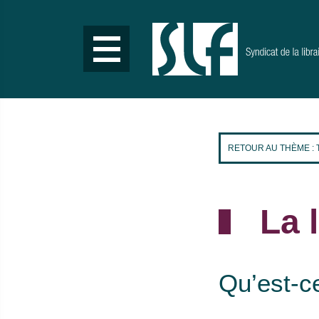
Aller
au
contenu
principal
RETOUR AU THÈME :
La 
Qu’est-ce