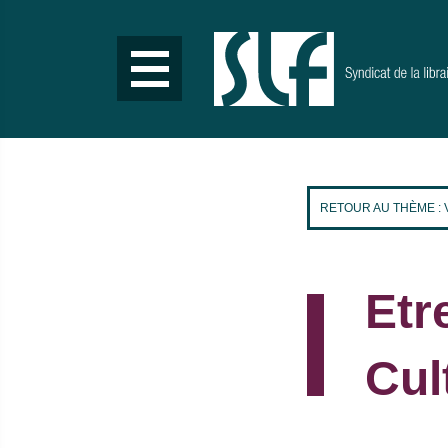
Aller
au
contenu
principal
RETOUR AU THÈME : 
Etr
Cul