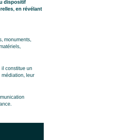
 dispositif
urelles, en révélant
es, monuments,
matériels,
:
il constitue un
e médiation, leur
mmunication
rance.